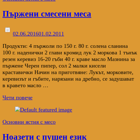
Пържени смесени меса
02.06.2016
01.02.2011
Продукти: 4 пържоли по 150 г. 80 г. солена слани­на
100 г. наденички 2 глави кромид лук 2 моркова 1 тънък
резен керевиз 16-20 гъби 40 г. краве масло Мазнина за
пърже­не Черен пипер, сол 2 малки кисели
краставички Начин на приготвяне: Лукът, морковите,
керевизът и гъбите, нарязани на дребно, се задушават
в кравето масло …
Чети повече
Основни ястия с месо
Ноазети с пушен език