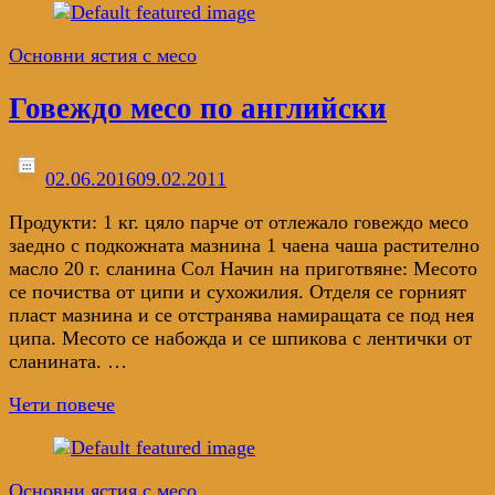
Основни ястия с месо
Говеждо месо по английски
02.06.2016
09.02.2011
Продукти: 1 кг. цяло парче от отлежало говеждо месо
заедно с подкожната мазнина 1 чаена чаша растително
масло 20 г. сланина Сол Начин на приготвяне: Месото
се почиства от ципи и сухожилия. Отделя се горният
пласт мазнина и се отстранява намиращата се под нея
ципа. Месото се набожда и се шпикова с лентички от
сланината. …
Чети повече
Основни ястия с месо