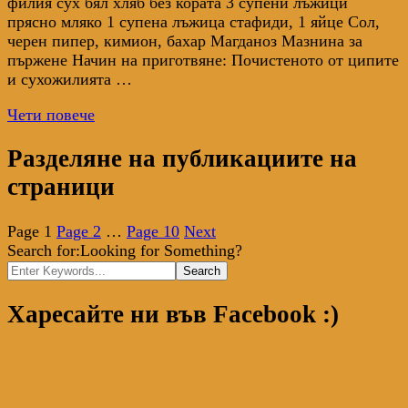
филия сух бял хляб без кората 3 супени лъжици
прясно мляко 1 супена лъжица стафиди, 1 яйце Сол,
черен пипер, кимион, бахар Магданоз Мазнина за
пържене Начин на приготвяне: Почистеното от ципите
и сухожилията …
Чети повече
Разделяне на публикациите на
страници
Page
1
Page
2
…
Page
10
Next
Search for:
Looking for Something?
Харесайте ни във Facebook :)