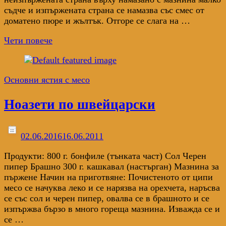
съдче и изпържената страна се намазва със смес от
доматено пюре и жълтък. Отгоре се слага на …
Чети повече
Основни ястия с месо
Ноазети по швейцарски
02.06.2016
16.06.2011
Продукти: 800 г. бонфиле (тънката част) Сол Черен
пипер Брашно 300 г. кашкавал (настърган) Мазнина за
пържене Начин на приготвяне: Почистеното от ципи
месо се начуква леко и се нарязва на орехчета, наръсва
се със сол и черен пипер, овалва се в брашното и се
изпържва бързо в много гореща мазнина. Изважда се и
се …