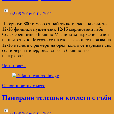
02.06.2016
01.02.2011
Продукти: 800 г. месо от най-тънката част на филето
12-16 филийки пушен език 12-16 мариновани гъби
Сол, черен пипер Брашно Мазнина за пържене Начин
на приготвяне: Месото се начуква леко и се нарязва на
12-16 късчета с размери на орех, които се наръсват със
сол и черен пипер, овал­ват се в брашно и се
изпържват …
Чети повече
Основни ястия с месо
Панирани телешки котлети с гъби
02.06.2016
01.02.2011