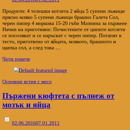
Продукти: 4 телешки котлета 2 яйца 5 супени лъжици
прясно мляко 5 супени лъжици брашно Галета Сол,
черен пипер 4 моркова 15-20 гъби Мазнина за пържене
Начин на приготвяне: Почистените от ципите котлети
се посоляват и се наръсват с черен пипер. Потапят в
тесто, приготвено от яйцата, млякото, брашното и
щипка сол, а след това …
Чети повече
Основни ястия с месо
Пържени кюфтета с пълнеж от
мозък и яйца
02.06.2016
07.01.2011