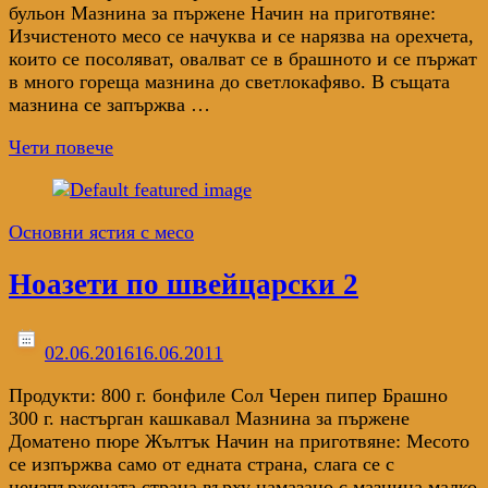
бульон Мазнина за пържене Начин на приготвяне:
Изчистеното месо се начуква и се нарязва на орехчета,
които се посоляват, овалват се в брашното и се пържат
в много гореща мазнина до светлокафяво. В същата
мазнина се запържва …
Чети повече
Основни ястия с месо
Ноазети по швейцарски 2
02.06.2016
16.06.2011
Продукти: 800 г. бонфиле Сол Черен пипер Брашно
300 г. настърган кашкавал Мазнина за пържене
Доматено пюре Жълтък Начин на приготвяне: Месото
се изпържва само от едната страна, слага се с
неизпържената страна върху намазано с мазнина малко