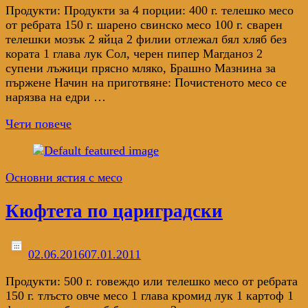
Продукти: Продукти за 4 порции: 400 г. телешко месо
от ребрата 150 г. шарено свинско месо 100 г. сварен
телешки мозък 2 яйца 2 филии отлежал бял хляб без
кората 1 глава лук Сол, черен пипер Магданоз 2
супени лъжици прясно мляко, Брашно Мазнина за
пържене Начин на приготвяне: Почистеното месо се
нарязва на едри …
Чети повече
Основни ястия с месо
Кюфтета по цариградски
02.06.2016
07.01.2011
Продукти: 500 г. говеждо или телешко месо от ребрата
150 г. тлъсто овче месо 1 глава кромид лук 1 картоф 1