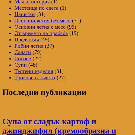
Малко история
(1)
Местенца по света
(1)
Напитки
(31)
Основни ястия без месо
(71)
Основни ястия с месо
(99)
От времето на прабаба
(19)
Предястия
(49)
Рибни ястия
(37)
Салати
(79)
Сосове
(22)
Супи
(48)
Тестени изделия
(31)
Трикове и съвети
(27)
Последни публикации
Супа от сладък картоф и
джинджифил (кремообразна и