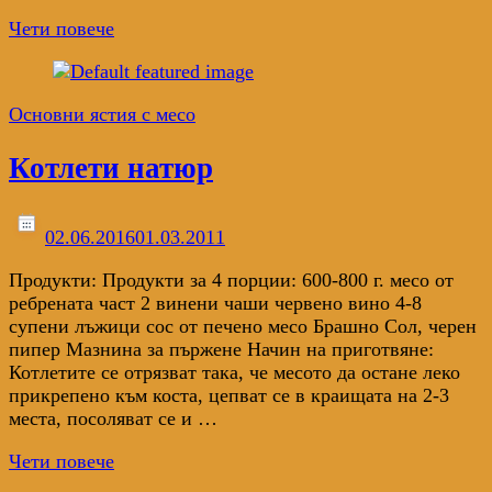
Чети повече
Основни ястия с месо
Котлети натюр
02.06.2016
01.03.2011
Продукти: Продукти за 4 порции: 600-800 г. месо от
ребрената част 2 винени чаши червено вино 4-8
супени лъжици сос от печено месо Брашно Сол, черен
пипер Мазнина за пържене Начин на приготвяне:
Котлетите се отрязват така, че месото да остане леко
прикрепено към коста, цепват се в краищата на 2-3
места, посоляват се и …
Чети повече