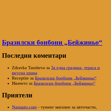
Бразилски бонбони „Бейжиньо“
Последни коментари
Zdravka Tansheva
за
За една градина, тераса и
вкусна храна
Receptite
за
Бразилски бонбони „Бейжиньо“
Ивачето
за
Бразилски бонбони „Бейжиньо“
Приятели
Nastauto.com
- тунинг магазин за авточасти,