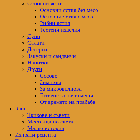
Основни ястия
Основни ястия без месо
Основни ястия с месо
Рибни ястия
Тестени изделия
Супи
Салати
Десерти
Закуски и сандвичи
Напитки
Други
Сосове
Зимнина
За микровълнова
Готвене за начинаещи
От времето на прабаба
Блог
Трикове и съвети
Местенца по света
Малко история
Изпрати рецепта