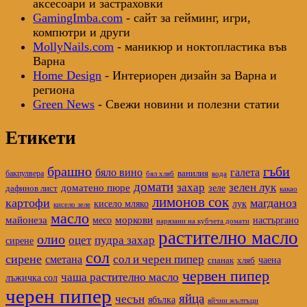
аксесоари и застраховки
GamingImba.com
- сайт за гейминг, игри,
компютри и други
MollyNails.com
- маникюр и ноктопластика във
Варна
Home Design
- Интериорен дизайн за Варна и
региона
Green News
- Свежи новини и полезни статии
Етикети
брашно
гъби
бяло вино
галета
бакпулвера
ванилия
вода
бял хляб
домати
захар
зелен лук
доматено пюре
зеле
дафинов лист
какао
лимонов сок
картофи
магданоз
кисело мляко
лук
кисело зеле
масло
майонеза
моркови
настъргано
месо
нарязани на кубчета домати
растително масло
олио
оцет
пудра захар
сирене
сол
сирене
сол и черен пипер
сметана
спанак
чаена
хляб
червен пипер
чаша растително масло
лъжичка сол
черен пипер
яйца
чесън
ябълка
яйчни жълтъци